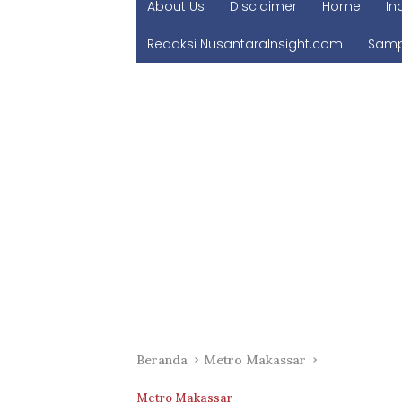
About Us
Disclaimer
Home
In
Redaksi NusantaraInsight.com
Samp
Beranda
Metro Makassar
Metro Makassar