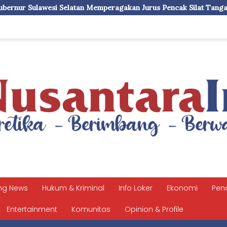
Memperagakan Jurus Pencak Silat Tangan Kosong
Pukau Rib
ng News
Hukum & Kriminal
Info Loker
Ekonomi
Pen
Entertainment
Komunitas
Opinion & Profile