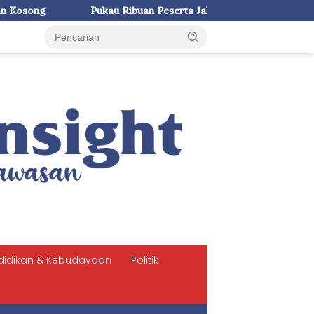
uan Peserta Jalan Santai, Siswa SMP Negeri 3 Makassar Tampil d
didikan & Kebudayaan
Politik