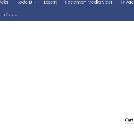
deks
Kode Etik
Latest
Pedoman Media Siber
Privac
le Page
Cari