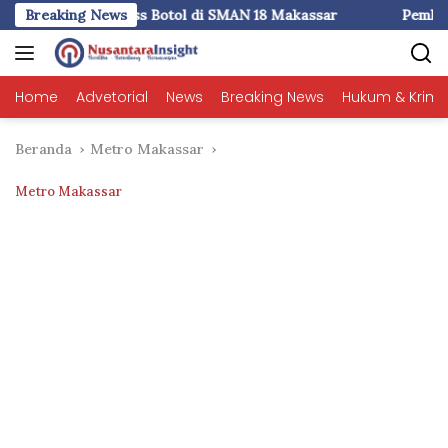
Langsung
 di SMAN 18 Makassar
Breaking News
Pemkot Makassar Pastikan PSEL Te
ke
konten
Home
Advetorial
News
Breaking News
Hukum & Krimi
Beranda
Metro Makassar
Metro Makassar