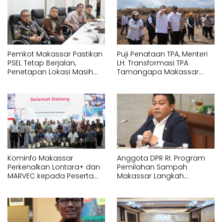
Pemkot Makassar Pastikan
Puji Penataan TPA, Menteri
PSEL Tetap Berjalan,
LH: Transformasi TPA
Penetapan Lokasi Masih
Tamangapa Makassar
Dibahas
Layak Jadi Contoh
Nasional
Kominfo Makassar
Anggota DPR RI: Program
Perkenalkan Lontara+ dan
Pemilahan Sampah
MARVEC kepada Peserta
Makassar Langkah
Australia Awards
Strategis Menuju Ekonomi
Sirkular