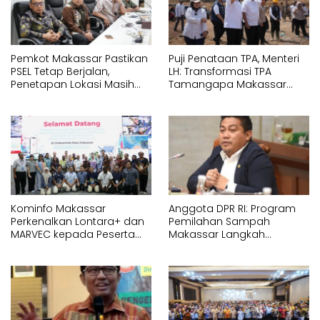
Pemkot Makassar Pastikan
Puji Penataan TPA, Menteri
PSEL Tetap Berjalan,
LH: Transformasi TPA
Penetapan Lokasi Masih
Tamangapa Makassar
Dibahas
Layak Jadi Contoh
Nasional
Kominfo Makassar
Anggota DPR RI: Program
Perkenalkan Lontara+ dan
Pemilahan Sampah
MARVEC kepada Peserta
Makassar Langkah
Australia Awards
Strategis Menuju Ekonomi
Sirkular