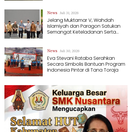
Sekolah untuk Anak Yatim dan
Dhuafa
News
Juli 31, 2026
Jelang Muktamar V, Wahdah
Islamiyah dan Paragon Satukan
Semangat Keteladanan Serta
Kebermanfaatan
News
Juli 30, 2026
Eva Stevani Rataba Serahkan
Secara Simbolis Bantuan Program
Indonesia Pintar di Tana Toraja