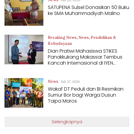
SATUPENA Sulsel Donasikan 50 Buku
ke SMA Muhammadiyah Malino
Breaking News
,
News
,
Pendidikan &
Kebudayaan
Dian Pratiwi Mahasiswa STIKES
Juli 28, 2026
Panakkukang Makassar Tembus
Kancah Internasional di IYEN
Malaysia 2026
News
Juli 27, 2026
Wakaf DT Peduli dan BI Resmikan
Sumur Bor bagi Warga Dusun
Taipa Maros
Selengkapnya